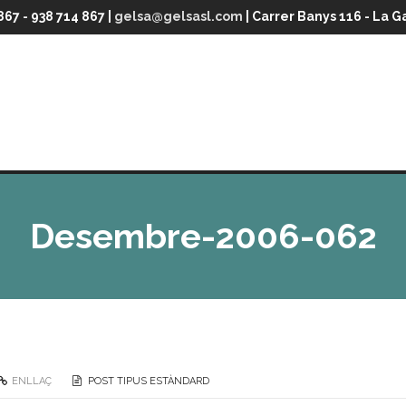
867 - 938 714 867 |
gelsa@gelsasl.com
| Carrer Banys 116 - La G
Desembre-2006-062
ENLLAÇ
POST TIPUS ESTÀNDARD