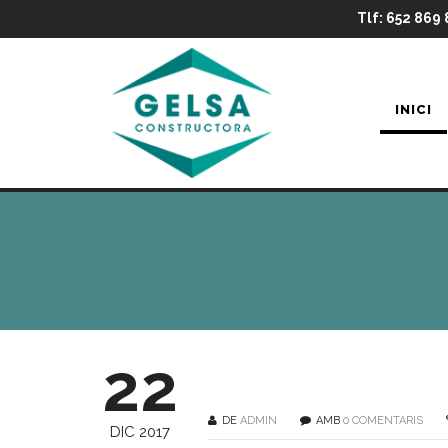
Tlf: 652 869 
INICI
22
DE
ADMIN
AMB
0 COMENTARIS
DIC 2017