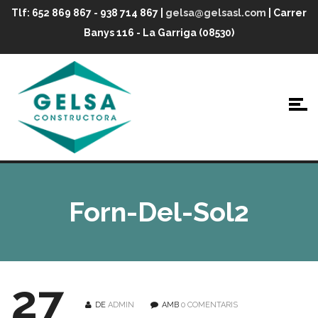
Tlf: 652 869 867 - 938 714 867 |
gelsa@gelsasl.com
| Carrer
Banys 116 - La Garriga (08530)
Forn-Del-Sol2
27
DE
ADMIN
AMB
0 COMENTARIS