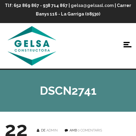
Tlf: 652 869 867 - 938 714 867 |
gelsa@gelsasl.com
| Carrer
Banys 116 - La Garriga (08530)
DSCN2741
22
DE
ADMIN
AMB
0 COMENTARIS