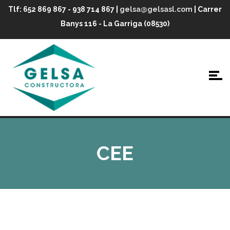
Tlf: 652 869 867 - 938 714 867 |
gelsa@gelsasl.com
| Carrer
Banys 116 - La Garriga (08530)
CEE